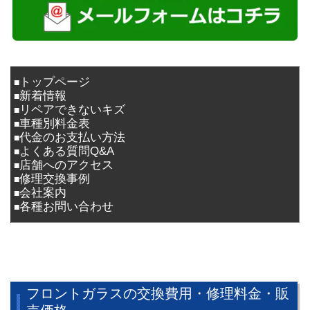
トップページ
■
新着情報
■
リペアできないキズ
■
車種別料金表
■
代金のお支払い方法
■
よくある質問Q&A
■
店舗へのアクセス
■
修理交換事例
■
会社案内
■
各種お問い合わせ
■
フロントガラスの交換費用・修理料金・販