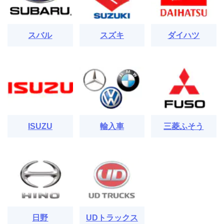
スバル
スズキ
ダイハツ
ISUZU
輸入車
三菱ふそう
日野
UDトラックス