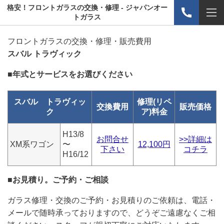
格安！フロントガラスの交換・修理 - ジャパンオー
トガラス
フロントガラスの交換・修理・販売費用
スバル トラヴィック
■年式とサービスをお選びください
スバル トラヴィッ
修理(リペ
交換費用
販売価格
ク
ア)料金
H13/8
お問合せ
>>詳細は
XM系ワゴン
〜
12,100円
下さい
コチラ
H16/12
■お見積り。ご予約・ご相談
ガラス修理・交換のご予約・お見積りのご依頼は、電話・
メールで随時承っておりますので、どうぞご遠慮なくご相