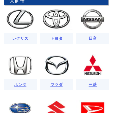
売価格
レクサス
トヨタ
日産
ホンダ
マツダ
三菱