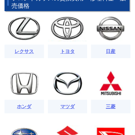
売価格
レクサス
トヨタ
日産
ホンダ
マツダ
三菱