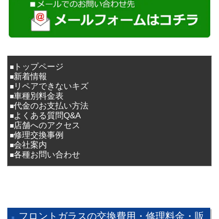
トップページ
■
新着情報
■
リペアできないキズ
■
車種別料金表
■
代金のお支払い方法
■
よくある質問Q&A
■
店舗へのアクセス
■
修理交換事例
■
会社案内
■
各種お問い合わせ
■
フロントガラスの交換費用・修理料金・販