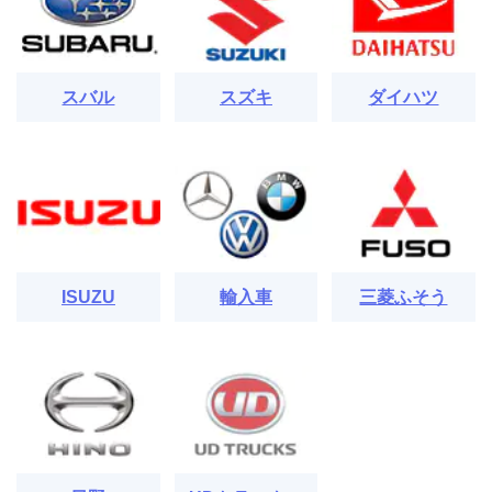
スバル
スズキ
ダイハツ
ISUZU
輸入車
三菱ふそう