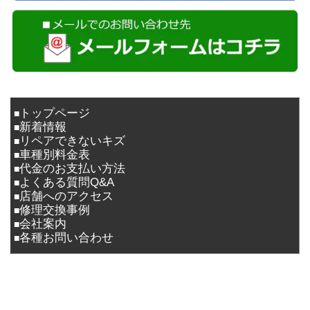
トップページ
■
新着情報
■
リペアできないキズ
■
車種別料金表
■
代金のお支払い方法
■
よくある質問Q&A
■
店舗へのアクセス
■
修理交換事例
■
会社案内
■
各種お問い合わせ
■