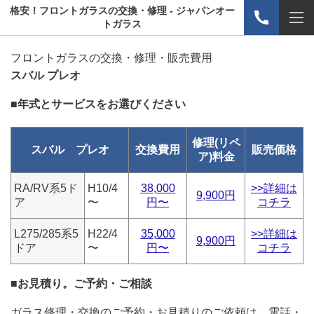
格安！フロントガラスの交換・修理 - ジャパンオー
トガラス
フロントガラスの交換・修理・販売費用
スバル プレオ
■年式とサービスをお選びください
修理(リペ
スバル プレオ
交換費用
販売価格
ア)料金
RA/RV系5ド
H10/4
38,000
>>詳細は
9,900円
ア
〜
円〜
コチラ
L275/285系5
H22/4
35,000
>>詳細は
9,900円
ドア
〜
円〜
コチラ
■お見積り。ご予約・ご相談
ガラス修理・交換のご予約・お見積りのご依頼は、電話・